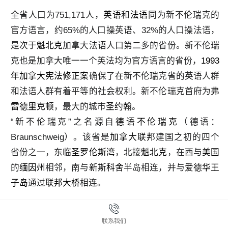
全省人口为751,171人，
英语
和
法语
同为新不伦瑞克的
官方语言，约65%的人口操英语、32%的人口操法语，
是次于
魁北克
加拿大法语人口第二多的省份。新不伦瑞
克也是加拿大唯一一个英法均为官方语言的省份，
1993
年加拿大宪法修正案
确保了在新不伦瑞克省的英语人群
和法语人群有着平等的社会权利。新不伦瑞克首府为
弗
雷德里克顿
，最大的城市
圣约翰
。
“新不伦瑞克”之名源自
德语
不伦瑞克
（德语：
Braunschweig
）。该省是
加拿大联邦
建国之初的四个
省份之一，东临
圣罗伦斯湾
，北接
魁北克
，在西与
美国
的
缅因州
相邻，南与
新斯科舍
半岛相连，并与
爱德华王
子岛
通过
联邦大桥
相连。
联系我们